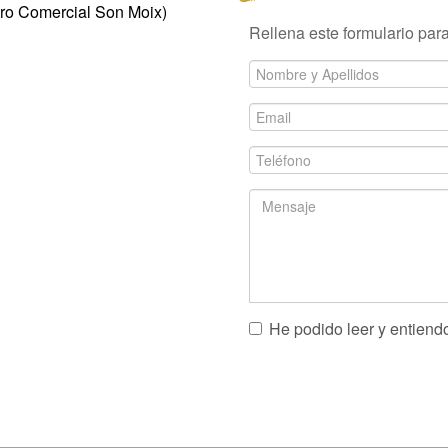
ntro Comercial Son Moix)
Rellena este formulario para
Nombre
y
Email
Apellidos
*
*
Teléfono
*
Mensaje
He podido leer y entiend
*
CAPTCHA
This
question