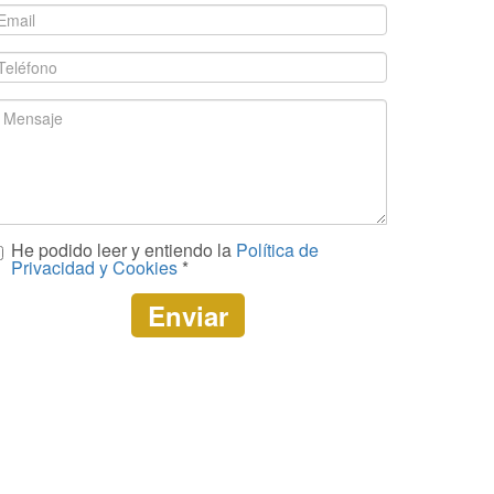
pellidos
mail
eléfono
ensaje
He podido leer y entiendo la
Política de
Privacidad y Cookies
*
Enviar
CAPTCHA
This
question
is
for
testing
whether
or
not
you
are