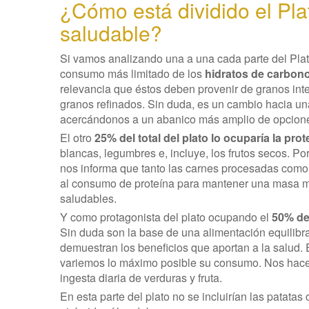
¿Cómo está dividido el Pla
saludable?
Si vamos analizando una a una cada parte del Pla
consumo más limitado de los
hidratos de carbono
relevancia que éstos deben provenir de granos inte
granos refinados. Sin duda, es un cambio hacia un
acercándonos a un abanico más amplio de opcione
El otro
25% del total del plato lo ocuparía la prot
blancas, legumbres e, incluye, los frutos secos. Por
nos informa que tanto las carnes procesadas como 
al consumo de proteína para mantener una masa m
saludables.
Y como protagonista del plato ocupando el
50% del
Sin duda son la base de una alimentación equilibr
demuestran los beneficios que aportan a la salud.
variemos lo máximo posible su consumo. Nos hace 
ingesta diaria de verduras y fruta.
En esta parte del plato no se incluirían las patata