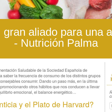
l gran aliado para una 
- Nutrición Palma
imentación Saludable de la Sociedad Española de
a saber la frecuencia de consumo de los distintos grupos
aconsejables consumir. Dando un paso más, en la última
s promocionando otros hábitos que nos conducen a llevar
quilibrio emocional, el balance energético…
R
c
ticia y el Plato de Harvard?