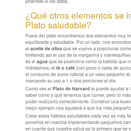
pirámide sí les daba.
¿Qué otros elementos se in
Plato saludable?
Fuera del plato encontramos dos elementos muy i
equilibrada y saludable. Por un lado, nos encont
el
aceite de oliva
que se vuelve a posicionar como l
limitando así el uso de la margarina y mantequillas
es el
agua
que se posiciona como la bebida que m
hidratarnos, el
té o café
(con poco o nada de azúca
el consumo de zumo natural a un vaso pequeño al
marcando su uso a 1 o dos porciones al día.
Como ves el
Plato de Harvard
te puede ayudar a l
saber cómo y qué tenemos que comer, pero lo más
poder realizarlo correctamente. Construir una bue
mejor ejemplo nos ayudará a que los más pequeños
Crear estos hábitos saludables cada vez es más f
ponerlos en marcha implementando pequeños camb
en cuenta que nuestra salud es lo primero que se 