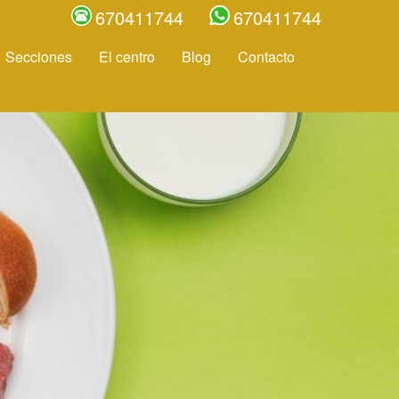
670411744
670411744
Secciones
El centro
Blog
Contacto