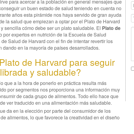
irve para acercar a la población en general mensajes que
y
onseguir un buen estado de salud teniendo en cuenta no
A
E
*
durante años esta pirámide nos haya servido de gran ayuda
*
de la salud que empiezan a optar por el Plato de Harvard
T
 y sencilla cómo debe ser un plato saludable. El
Plato de
*
 por expertos en nutrición de la Escuela de Salud
de Salud de Harvard con el fin de intentar revertir los
n dando en la mayoría de países desarrollados.
l Plato de Harvard para seguir
M
*
librada y saludable?
lo que a la hora de ponerlo en práctica resulta más
ribuido por segmentos nos proporciona una información muy
onsumir de cada grupo de alimentos. Todo ello hace que
de ver traducido en una alimentación más saludable.
 que da en la elección por parte del consumidor de los
e alimentos, lo que favorece la creatividad en el diseño