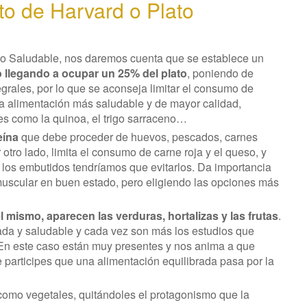
to de Harvard o Plato
to Saludable, nos daremos cuenta que se establece un
 llegando a ocupar un 25% del plato
, poniendo de
grales, por lo que se aconseja limitar el consumo de
a alimentación más saludable y de mayor calidad,
s como la quinoa, el trigo sarraceno…
eína
que debe proceder de huevos, pescados, carnes
 otro lado, limita el consumo de carne roja y el queso, y
los embutidos tendríamos que evitarlos. Da importancia
uscular en buen estado, pero eligiendo las opciones más
 mismo, aparecen las verduras, hortalizas y las frutas
.
ada y saludable y cada vez son más los estudios que
 En este caso están muy presentes y nos anima a que
participes que una alimentación equilibrada pasa por la
s como vegetales, quitándoles el protagonismo que la